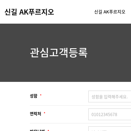
신길 AK푸르지오
신길 AK푸르지오
관심고객등록
성함
*
연락처
*