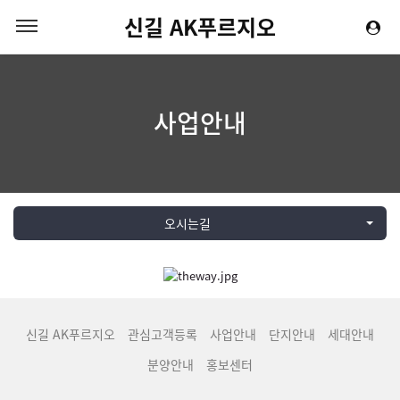
신길 AK푸르지오
사업안내
오시는길
신길 AK푸르지오
관심고객등록
사업안내
단지안내
세대안내
분양안내
홍보센터