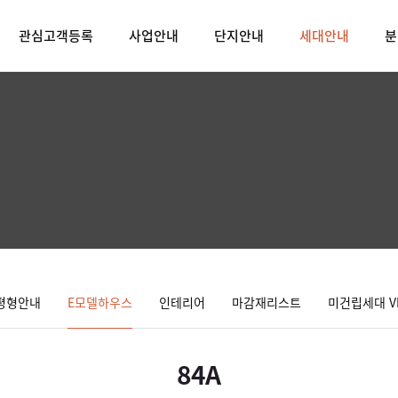
관심고객등록
사업안내
단지안내
세대안내
분
평형안내
E모델하우스
인테리어
마감재리스트
미건립세대 V
84A