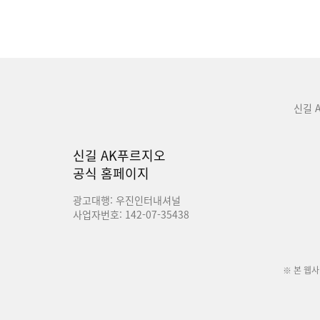
신길 
신길 AK푸르지오
공식 홈페이지
광고대행: 우진인터내셔널
사업자번호: 142-07-35438
※ 본 웹