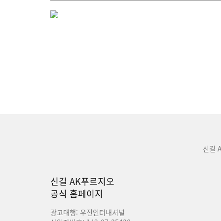
신길 
신길 AK푸르지오
공식 홈페이지
광고대행: 우진인터내셔널