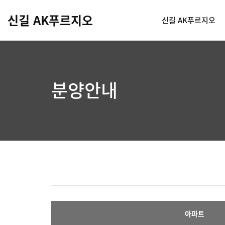
신길 AK푸르지오
신길 AK푸르지오
분양안내
아파트