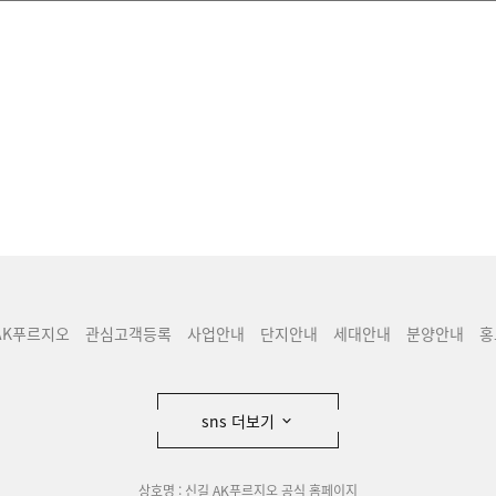
AK푸르지오
관심고객등록
사업안내
단지안내
세대안내
분양안내
홍
sns 더보기
상호명 : 신길 AK푸르지오 공식 홈페이지