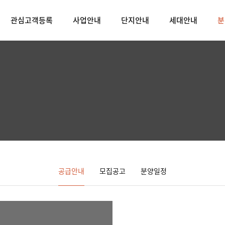
관심고객등록
사업안내
단지안내
세대안내
분
공급안내
모집공고
분양일정