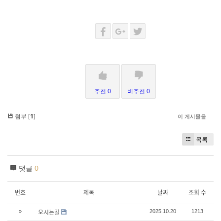
추천 0
비추천 0
첨부 [
1
]
이 게시물을
목록
댓글
0
번호
제목
날짜
조회 수
오시는길
»
2025.10.20
1213