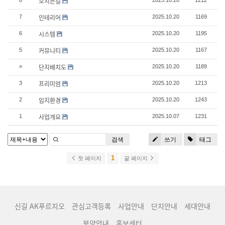
오시는길
8
2025.10.20
1212
인테리어
7
2025.10.20
1169
시스템
6
2025.10.20
1195
커뮤니티
5
2025.10.20
1167
단지배치도
»
2025.10.20
1189
프리미엄
3
2025.10.20
1213
입지환경
2
2025.10.20
1243
사업개요
1
2025.10.07
1231
검색
쓰기
태그
1
첫 페이지
끝 페이지
신길 AK푸르지오
관심고객등록
사업안내
단지안내
세대안내
분양안내
홍보센터